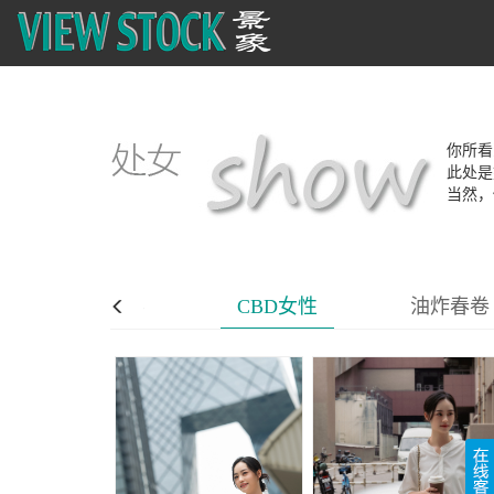
你所看
此处是
当然，
传统皮影
CBD女性
油炸春卷