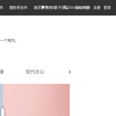
作
摄影师合作
演员合作
购物车
关于我们
010-64159988
版权问题
注册
登录
何一个地方。
康
现代办公
海边生活
奥运