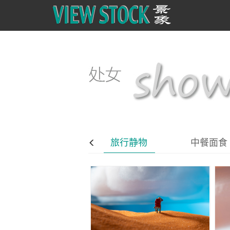
生鲜美食
旅行静物
中餐面食