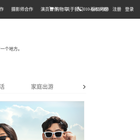
作
摄影师合作
演员合作
购物车
关于我们
010-64159988
版权问题
注册
登录
何一个地方。
活
家庭出游
奥运人文
中国