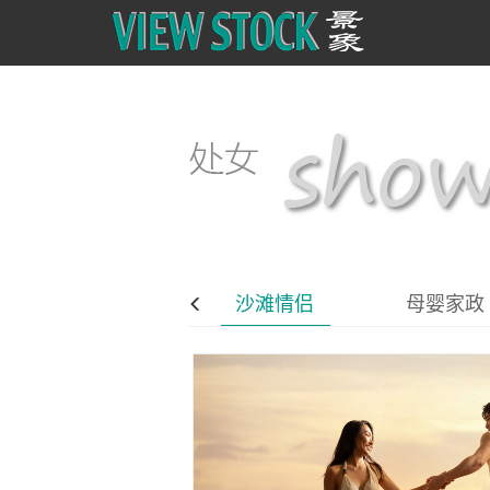
都市美女
沙滩情侣
母婴家政