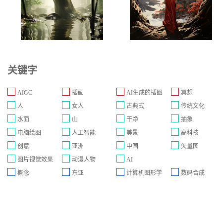
关键字
AIGC
插画
AI生成的插图
冥想
人
女人
古典式
传统文化
水面
山
干净
抽象
电脑绘图
人工智能
美景
高科技
创意
亚洲
中国
矢量图
图片视觉效果
动漫人物
AI
概念
东亚
计算机图形学
数码合成