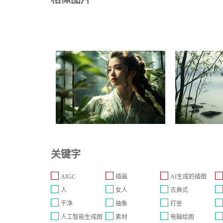
关键字
AIGC
插画
AI生成的插图
人
女人
古典式
干净
抽象
打坐
人工智能生成图
素材
电脑绘图