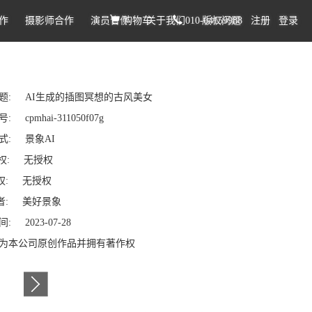
作
摄影师合作
演员合作
购物车
关于我们
010-64159988
版权问题
注册
登录
题: AI生成的插图冥想的古风美女
 cpmhai-311050f07g
式: 景象AI
权: 无授权
: 无授权
: 美好景象
: 2023-07-28
为本公司原创作品并拥有著作权