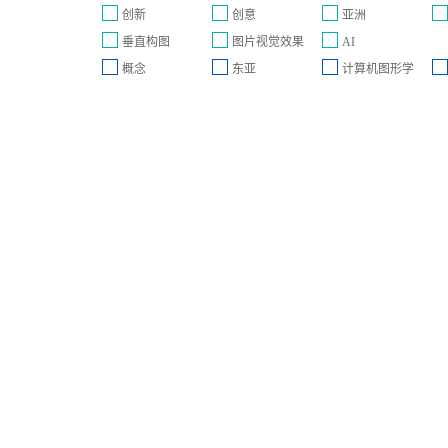
创新
创意
亚洲
像
垂直构图
图片视觉效果
AI
概念
东亚
计算机图形学