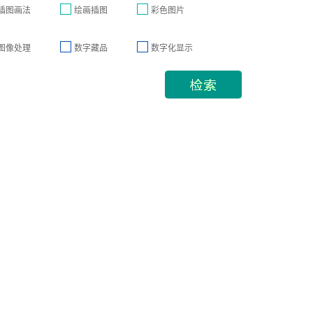
插图画法
绘画插图
彩色图片
图像处理
数字藏品
数字化显示