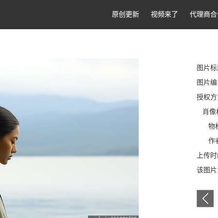
原创更新
视频来了
代理商合
图片标
图片编号:
授权方
肖像
物权
作者
上传时间
该图片