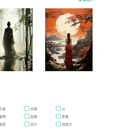
古装
水面
山
植物
盆栽
拿着
壁纸
设计
创造力