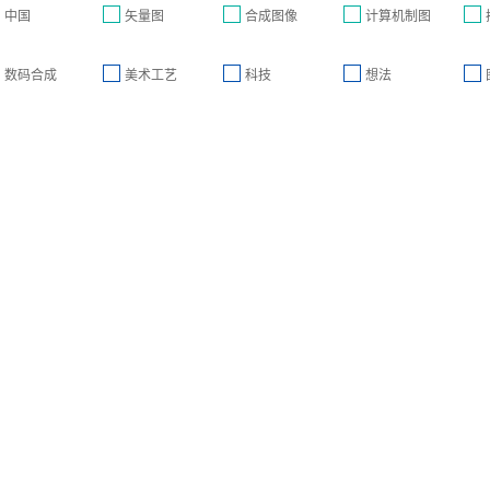
中国
矢量图
合成图像
计算机制图
数码合成
美术工艺
科技
想法