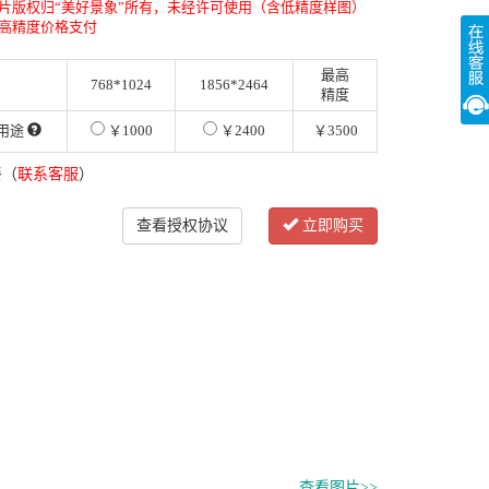
片版权归“美好景象”所有，未经许可使用（含低精度样图）
高精度价格支付
最高
768*1024
1856*2464
精度
用途
￥1000
￥2400
￥3500
餐（
联系客服
）
查看授权协议
立即购买
查看图片>>