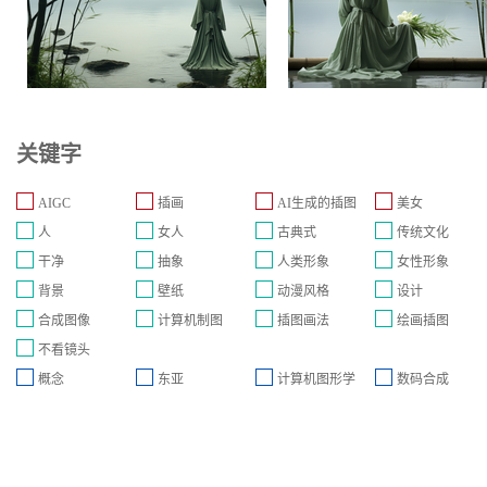
关键字
AIGC
插画
AI生成的插图
美女
人
女人
古典式
传统文化
干净
抽象
人类形象
女性形象
背景
壁纸
动漫风格
设计
合成图像
计算机制图
插图画法
绘画插图
不看镜头
概念
东亚
计算机图形学
数码合成