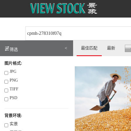
<
最佳匹配
最新
筛选
图片格式:
JPG
PNG
TIFF
PSD
背景环境:
实景