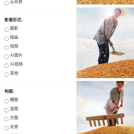
无背景
影像形式:
摄影
插画
视频
AI图片
AI视频
其他
构图:
横图
竖图
方图
全景