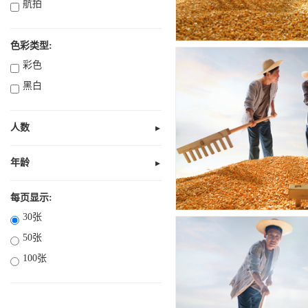
航拍
色彩类型:
彩色
黑白
人数
▼
无人
1人
年龄
▼
未知
2人
全部10岁以下
每页显示:
3人
30张
部分18岁以下
4人
50张
全部18岁以下
多人
100张
18岁以上
21岁以上
30岁以上