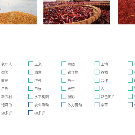
老年人
玉米
晾晒
田地
微笑
满意
农作物
谷物
收割
堆叠
晒干
合作
户外
白昼
天空
人
新农村
水平构图
摄影
彩色图片
饱满的
农业活动
体力劳动
辛苦
50多岁
60多岁