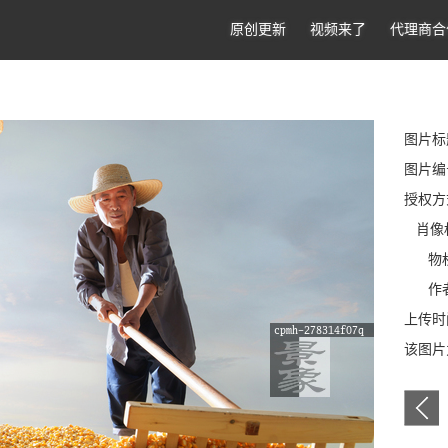
原创更新
视频来了
代理商合
图片标
图片编号:
授权方
肖像
物权
作者
上传时间
该图片