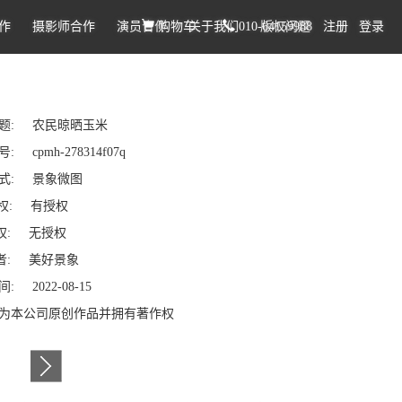
作
摄影师合作
演员合作
购物车
关于我们
010-64159988
版权问题
注册
登录
题: 农民晾晒玉米
 cpmh-278314f07q
式: 景象微图
权: 有授权
: 无授权
: 美好景象
: 2022-08-15
为本公司原创作品并拥有著作权