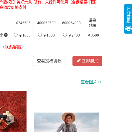
片版权归“美好景象”所有，未经许可使用（含低精度样图）
高精度价格支付
最高
1024*686
4000*2680
6000*4000
精度
途
￥1000
￥1600
￥2400
￥3500
餐（
联系客服
）
查看授权协议
立即购买
查看图片>>