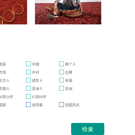
收获
中国
两个人
农场
乡村
庄稼
东方人
成年人
幸福
中国人
亚洲人
亚洲
50到54岁
65到69岁
成就
自然美
田园风光