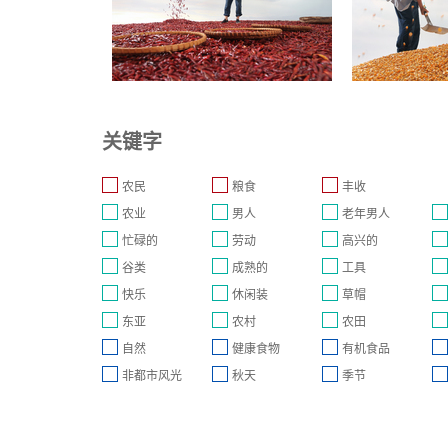
关键字
农民
粮食
丰收
农业
男人
老年男人
忙碌的
劳动
高兴的
谷类
成熟的
工具
快乐
休闲装
草帽
东亚
农村
农田
自然
健康食物
有机食品
非都市风光
秋天
季节