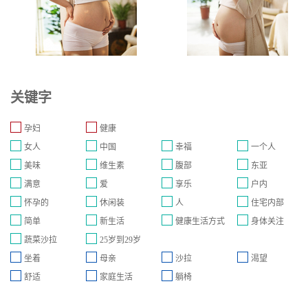
关键字
孕妇
健康
女人
中国
幸福
一个人
美味
维生素
腹部
东亚
满意
爱
享乐
户内
怀孕的
休闲装
人
住宅内部
简单
新生活
健康生活方式
身体关注
蔬菜沙拉
25岁到29岁
坐着
母亲
沙拉
渴望
舒适
家庭生活
躺椅