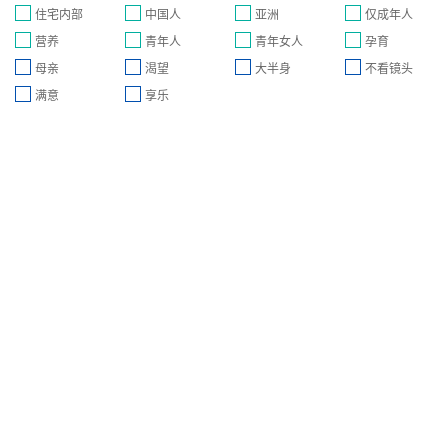
住宅内部
中国人
亚洲
仅成年人
营养
青年人
青年女人
孕育
母亲
渴望
大半身
不看镜头
满意
享乐