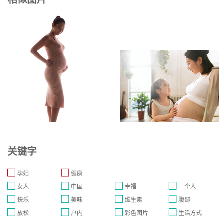
关键字
孕妇
健康
女人
中国
幸福
一个人
快乐
美味
维生素
腹部
放松
户内
彩色图片
生活方式