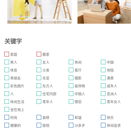
关键字
家庭
搬家
男人
女人
休闲
中国
休息
沙发
客厅
地毯
男朋友
东亚
摄影
满意
彩色图片
东方人
装饰物
成年人
人
住宅内部
中国人
亚洲人
休闲生活
青年人
情侣
青年女人
坐在地上
时尚
装修
和谐
快乐
健康的
愉悦
20多岁
休闲追求