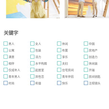
关键字
男人
女人
休闲
中国
公寓
包装
布置
房地产
满意
活力
享乐
创造力
相伴
水平构图
夫妇
休闲装
仅成年人
起居室
住宅房间
开端
青年男人
异性恋
青年伴侣
房间钥匙
时尚
和谐
快乐
注视镜头