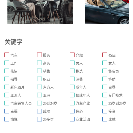
关键字
汽车
服务
介绍
4S店
工作
商务
男人
女人
热情
销售
挑选
售货员
指导
职业
消费
协助
彩色图片
东方人
成年人
白昼
亚洲人
亚洲
仅成年人
专门技术
汽车销售人员
20到24岁
汽车产业
25岁到29岁
幸福
成功
信心
投资
愉悦
20多岁
商业活动
成就