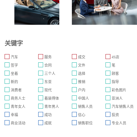
关键字
汽车
服务
成交
4S店
签字
合同
文件
笔
坐着
三个人
选择
顾客
新的
东亚
推销
指导
消费者
现代
户内
彩色图片
商务人士
着装得体
中国人
亚洲人
青年女人
青年男人
销售人员
汽车销售人员
幸福
成功
信心
投资
商业活动
成就
销售职位
专业人员