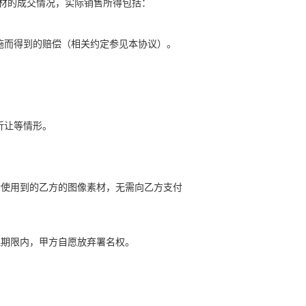
材的成交情况，实际销售所得包括：
施而得到的赔偿（相关约定参见本协议）。
折让等情形。
所使用到的乙方的图像素材，无需向乙方支付
理期限内，甲方自愿放弃署名权。