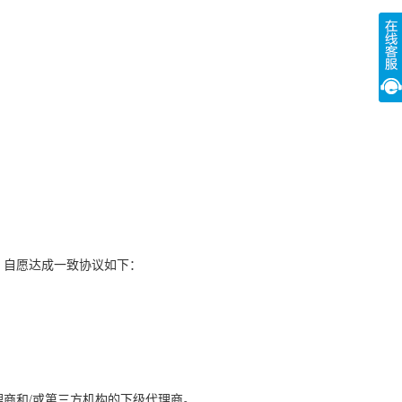
，自愿达成一致协议如下：
理商和
/
或第三方机构的下级代理商。