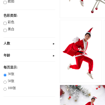
航拍
色彩类型:
彩色
黑白
人数
▼
无人
1人
年龄
▼
未知
2人
全部10岁以下
每页显示:
3人
30张
部分18岁以下
4人
50张
全部18岁以下
多人
100张
18岁以上
21岁以上
30岁以上