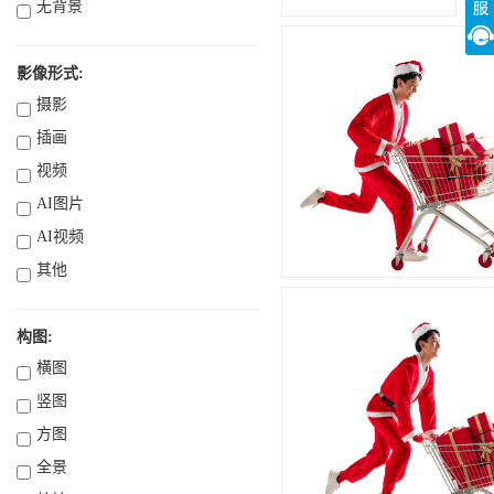
无背景
影像形式:
摄影
插画
视频
AI图片
AI视频
其他
构图:
横图
竖图
方图
全景