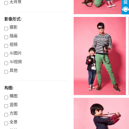
无背景
影像形式:
摄影
插画
视频
AI图片
AI视频
其他
构图:
横图
竖图
方图
全景