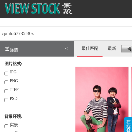
<
最佳匹配
最新
筛选
图片格式:
JPG
PNG
TIFF
PSD
背景环境:
实景