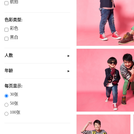
航拍
色彩类型:
彩色
黑白
人数
▼
无人
1人
年龄
▼
未知
2人
全部10岁以下
每页显示:
3人
30张
部分18岁以下
4人
50张
全部18岁以下
多人
100张
18岁以上
21岁以上
30岁以上