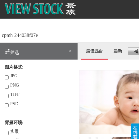
<
最佳匹配
最新
筛选
图片格式:
JPG
PNG
TIFF
PSD
背景环境:
实景