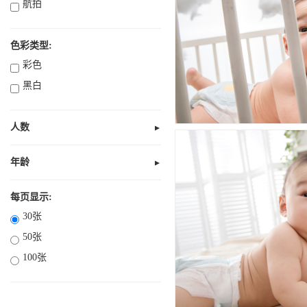
航拍
色彩类型:
彩色
黑白
人数
▼
无人
1人
年龄
▼
未知
2人
全部10岁以下
每页显示:
3人
30张
部分18岁以下
4人
50张
全部18岁以下
多人
100张
18岁以上
21岁以上
30岁以上