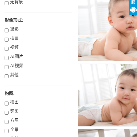
无背景
影像形式:
摄影
插画
视频
AI图片
AI视频
其他
构图:
横图
竖图
方图
全景