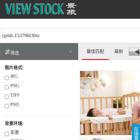
<
最佳匹配
最新
筛选
图片格式:
JPG
PNG
TIFF
PSD
背景环境:
实景