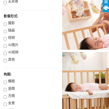
无背景
影像形式:
摄影
插画
视频
AI图片
AI视频
其他
构图:
横图
竖图
方图
全景