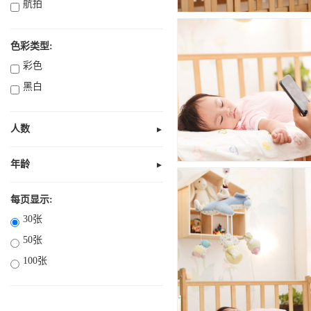
航拍
色彩类型:
彩色
黑白
人数
▼
无人
1人
年龄
▼
未知
2人
全部10岁以下
每页显示:
3人
30张
部分18岁以下
4人
50张
全部18岁以下
多人
100张
18岁以上
21岁以上
30岁以上