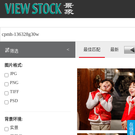
<
最佳匹配
最新
筛选
图片格式:
JPG
PNG
TIFF
PSD
背景环境:
实景