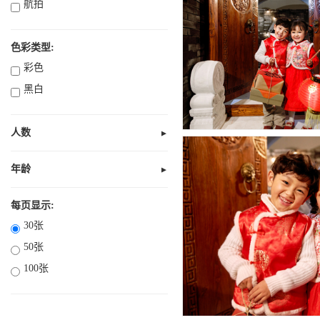
航拍
色彩类型:
彩色
黑白
人数
▼
无人
1人
年龄
▼
未知
2人
全部10岁以下
每页显示:
3人
30张
部分18岁以下
4人
50张
全部18岁以下
多人
100张
18岁以上
21岁以上
30岁以上