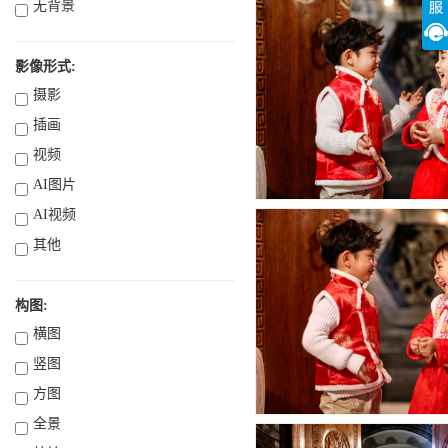
无背景
影像形式:
摄影
插画
视频
AI图片
AI视频
其他
构图:
横图
竖图
方图
全景