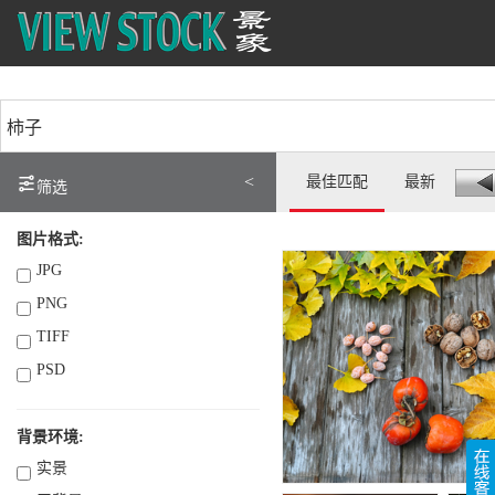
<
最佳匹配
最新
筛选
图片格式:
JPG
PNG
TIFF
PSD
背景环境:
实景