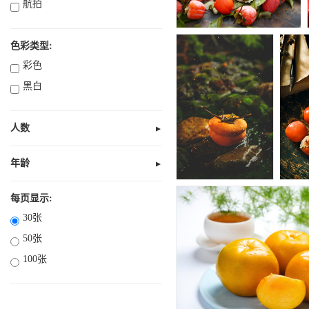
航拍
色彩类型:
彩色
黑白
人数
▼
无人
1人
年龄
▼
未知
2人
全部10岁以下
每页显示:
3人
30张
部分18岁以下
4人
50张
全部18岁以下
多人
100张
18岁以上
21岁以上
30岁以上