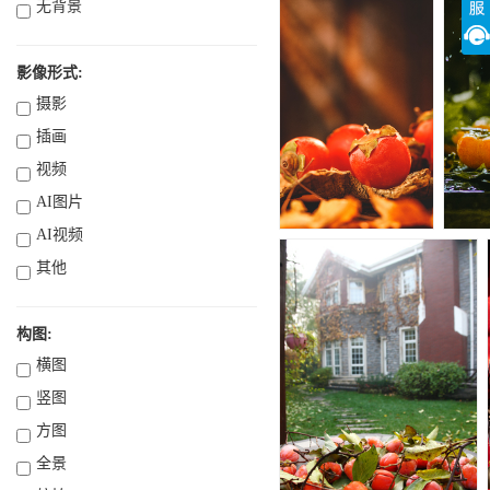
无背景
影像形式:
摄影
插画
视频
AI图片
AI视频
其他
构图:
横图
竖图
方图
全景