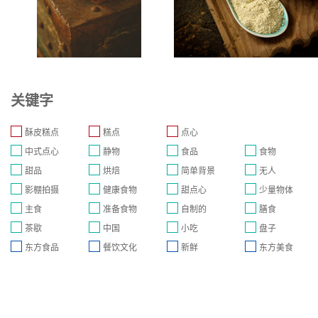
关键字
酥皮糕点
糕点
点心
中式点心
静物
食品
食物
甜品
烘焙
简单背景
无人
影棚拍摄
健康食物
甜点心
少量物体
主食
准备食物
自制的
膳食
茶歇
中国
小吃
盘子
东方食品
餐饮文化
新鲜
东方美食