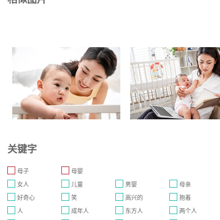
关键字
母子
母婴
女人
儿童
男婴
母亲
好奇心
笑
高兴的
抱着
人
成年人
东方人
两个人