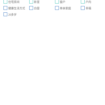
住宅房间
卧室
窗户
户内
健康生活方式
白昼
单亲家庭
幸福
20多岁