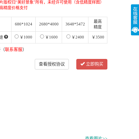
片版权归“美好景象”所有，未经许可使用（含低精度样图）
高精度价格支付
最高
686*1024
2680*4000
3648*5472
精度
途
￥1000
￥1600
￥2400
￥3500
餐（
联系客服
）
查看授权协议
立即购买
查看图片>>