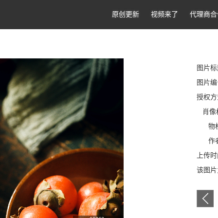
原创更新
视频来了
代理商合
图片标
图片编号
授权方
肖像
物权
作者
上传时间
该图片