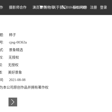
作
摄影师合作
演员合作
购物车
关于我们
010-64159988
版权问题
注册
登录
题: 柿子
: cpsg-00363a
式: 景象精选
权: 无授权
: 无授权
: 美好景象
: 2021-08-08
为本公司原创作品并拥有著作权