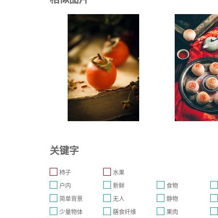
关键字
柿子
水果
户内
新鲜
食物
简单背景
无人
静物
少量物体
膳食纤维
果肉