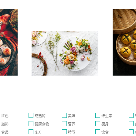
红色
成熟的
美味
维生素
摄影
健康食物
营养
瘦身
食品
东方
特写
饮食