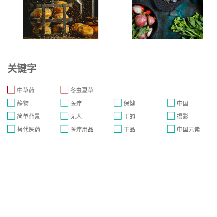
关键字
中草药
冬虫夏草
静物
医疗
保健
中国
简单背景
无人
干的
摄影
替代医药
医疗用品
干品
中国元素