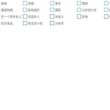
美味
诱惑
享乐
傲娇
垂直构图
彩色图片
摄影
20岁到25岁
仅一个青年女人
仅成年人
年轻人
珍珠
东方食品
老北京小吃
20多岁