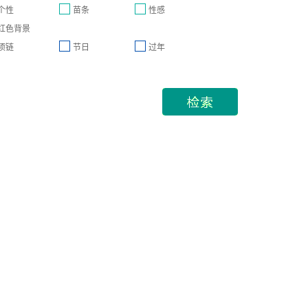
个性
苗条
性感
红色背景
项链
节日
过年