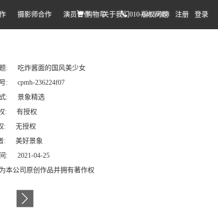
作
摄影师合作
演员合作
购物车
关于我们
010-64159988
版权问题
注册
登录
题: 吃炸酱面的国风美少女
: cpmh-236224f07
式: 景象精选
权: 有授权
: 无授权
: 美好景象
: 2021-04-25
为本公司原创作品并拥有著作权