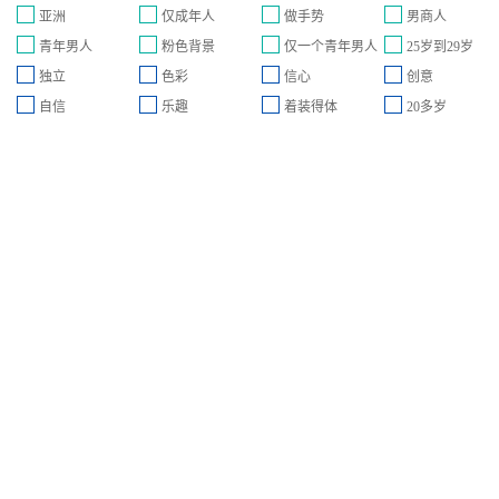
亚洲
仅成年人
做手势
男商人
青年男人
粉色背景
仅一个青年男人
25岁到29岁
独立
色彩
信心
创意
自信
乐趣
着装得体
20多岁