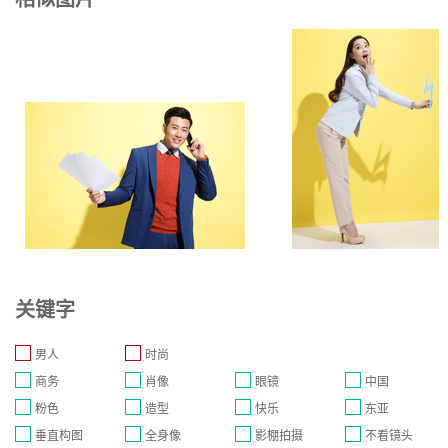
关键字
男人
时尚
商务
肖像
眼镜
中国
粉色
造型
快乐
东亚
垂直构图
全身像
影棚拍摄
不看镜头