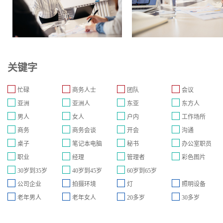
关键字
忙碌
商务人士
团队
会议
亚洲
亚洲人
东亚
东方人
男人
女人
户内
工作场所
商务
商务会谈
开会
沟通
桌子
笔记本电脑
秘书
办公室职员
职业
经理
管理者
彩色图片
30岁到35岁
40岁到45岁
60岁到65岁
公司企业
拍摄环境
灯
照明设备
老年男人
老年女人
20多岁
30多岁