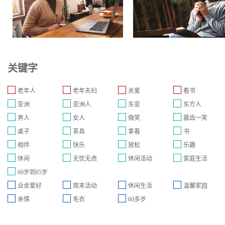
关键字
老年人
老年夫妇
关爱
看书
亚洲
亚洲人
东亚
东方人
男人
女人
微笑
露齿一笑
桌子
茶具
拿着
书
相伴
快乐
放松
乐趣
休闲
无忧无虑
休闲活动
家庭生活
60岁到65岁
业余爱好
周末活动
休闲生活
温馨家园
亲情
毛衣
60多岁