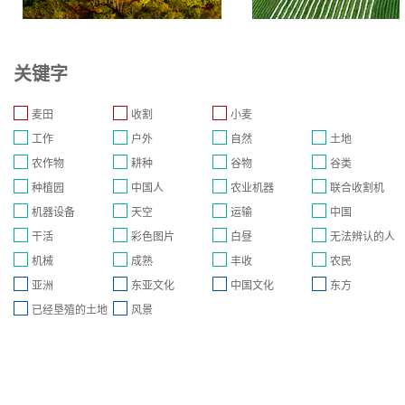
关键字
麦田
收割
小麦
工作
户外
自然
土地
农作物
耕种
谷物
谷类
种植园
中国人
农业机器
联合收割机
机器设备
天空
运输
中国
干活
彩色图片
白昼
无法辨认的人
机械
成熟
丰收
农民
亚洲
东亚文化
中国文化
东方
已经垦殖的土地
风景