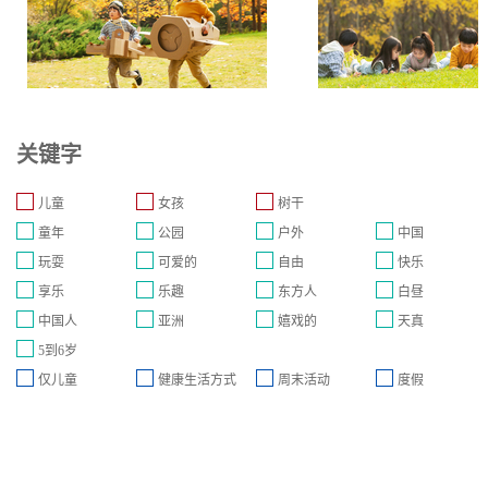
关键字
儿童
女孩
树干
童年
公园
户外
中国
玩耍
可爱的
自由
快乐
享乐
乐趣
东方人
白昼
中国人
亚洲
嬉戏的
天真
5到6岁
仅儿童
健康生活方式
周末活动
度假