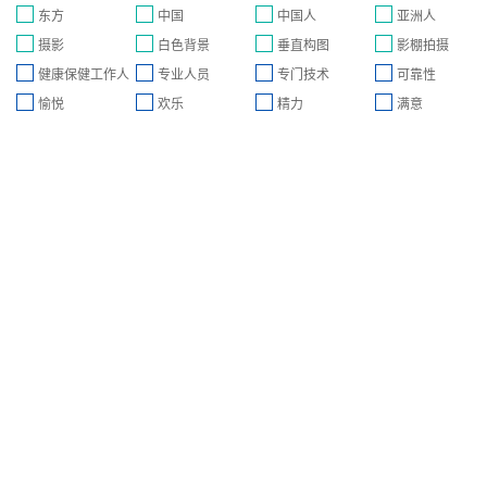
东方
中国
中国人
亚洲人
摄影
白色背景
垂直构图
影棚拍摄
健康保健工作人
专业人员
专门技术
可靠性
愉悦
欢乐
精力
满意
员