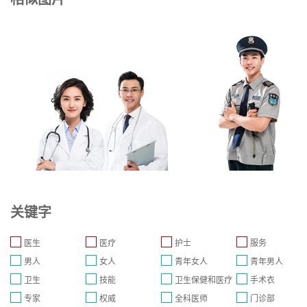
关键字
医生
医疗
护士
服务
男人
女人
青年女人
青年男人
卫生
技能
卫生保健和医疗
手术衣
专家
权威
全科医师
门诊部