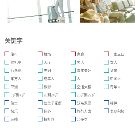
关键字
旅行
机场
家庭
一家三口
候机室
大厅
男人
女人
行李箱
夫妇
青年夫妇
父亲
东方人
成年人
人
中国人
亚洲
旅游
空运大楼
青年人
3岁到4岁
20到24岁
25岁到29岁
航空
独生子家庭
双亲家庭
相伴
快乐
信心
旅行方案
表现积极
运输
拉杆箱
20多岁