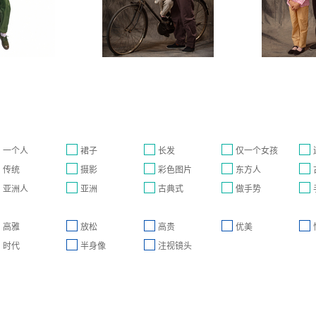
一个人
裙子
长发
仅一个女孩
传统
摄影
彩色图片
东方人
亚洲人
亚洲
古典式
做手势
高雅
放松
高贵
优美
时代
半身像
注视镜头