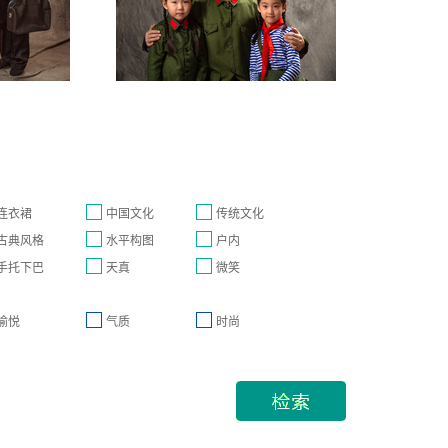
连衣裙
中国文化
传统文化
古典风格
水平构图
户内
手托下巴
天真
微笑
愉悦
气质
时尚