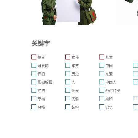
关键字
复古
女孩
儿童
可爱的
东方
中国
怀旧
历史
东亚
影棚拍摄
人
中国人
纯洁
关爱
6岁到7岁
幸福
优雅
柔和
风格
装扮
记忆