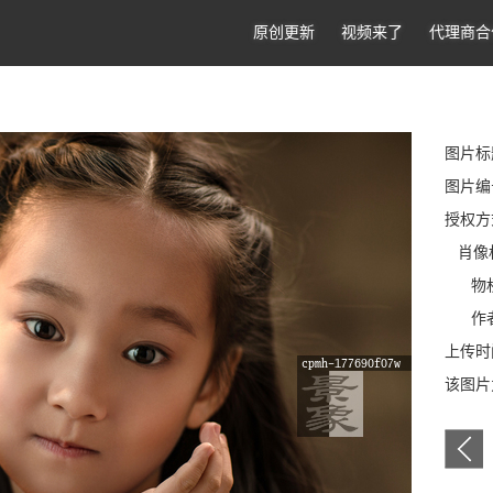
原创更新
视频来了
代理商合
图片标
图片编号
授权方
肖像
物权
作者
上传时间
该图片