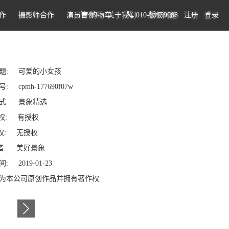
作
摄影师合作
演员合作
购物车
关于我们
010-64159988
版权问题
注册
登录
题: 可爱的小女孩
: cpmh-177690f07w
式: 景象精选
权: 有授权
: 无授权
: 美好景象
: 2019-01-23
为本公司原创作品并拥有著作权