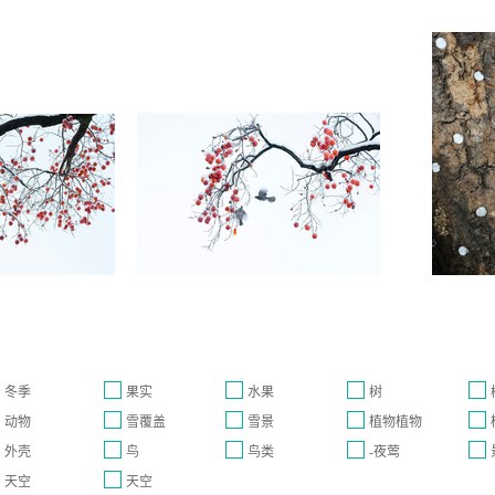
冬季
果实
水果
树
动物
雪覆盖
雪景
植物植物
外壳
鸟
鸟类
-夜莺
天空
天空