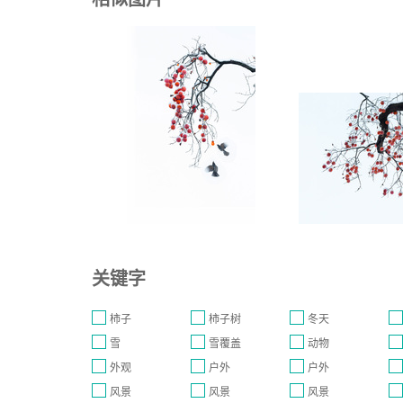
关键字
柿子
柿子树
冬天
雪
雪覆盖
动物
外观
户外
户外
风景
风景
风景