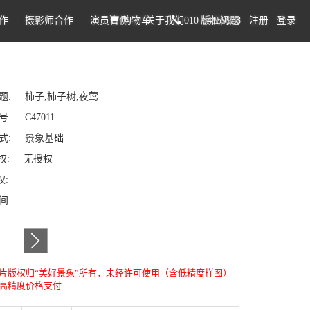
作
摄影师合作
演员合作
购物车
关于我们
010-64159988
版权问题
注册
登录
题: 柿子,柿子树,夜莺
: C47011
式: 景象基础
权: 无授权
权:
时间:
片版权归“美好景象”所有，未经许可使用（含低精度样图）
高精度价格支付