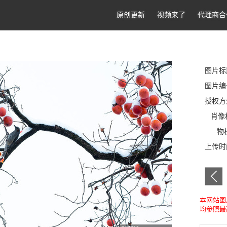
原创更新
视频来了
代理商合
图片标
图片编号
授权方
肖像
物
上传
本网站图
均参照最