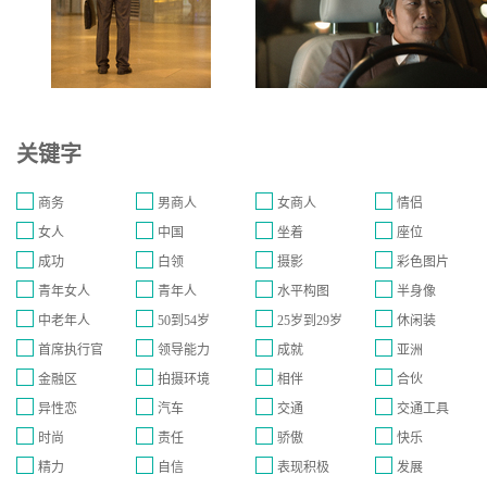
关键字
商务
男商人
女商人
情侣
女人
中国
坐着
座位
成功
白领
摄影
彩色图片
青年女人
青年人
水平构图
半身像
中老年人
50到54岁
25岁到29岁
休闲装
首席执行官
领导能力
成就
亚洲
金融区
拍摄环境
相伴
合伙
异性恋
汽车
交通
交通工具
时尚
责任
骄傲
快乐
精力
自信
表现积极
发展