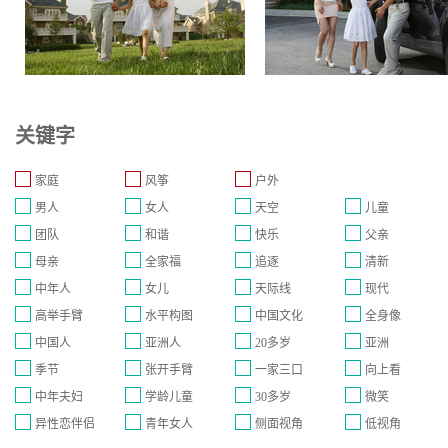
关键字
家庭
风筝
户外
男人
女人
天空
儿童
团队
和谐
快乐
父亲
母亲
全家福
追逐
清新
中年人
女儿
天际线
现代
高举手臂
水平构图
中国文化
全身像
中国人
亚洲人
20多岁
亚洲
季节
张开手臂
一家三口
向上看
中年夫妇
学龄儿童
30多岁
微笑
异性恋伴侣
青年女人
侧面视角
低视角