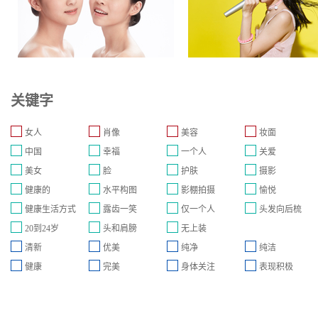
关键字
女人
肖像
美容
妆面
中国
幸福
一个人
关爱
美女
脸
护肤
摄影
健康的
水平构图
影棚拍摄
愉悦
健康生活方式
露齿一笑
仅一个人
头发向后梳
20到24岁
头和肩膀
无上装
清新
优美
纯净
纯洁
健康
完美
身体关注
表现积极