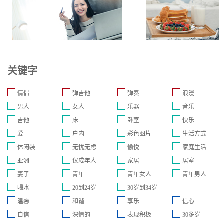
关键字
情侣
弹吉他
弹奏
浪漫
男人
女人
乐器
音乐
吉他
床
卧室
快乐
爱
户内
彩色图片
生活方式
休闲装
无忧无虑
愉悦
家庭生活
亚洲
仅成年人
家居
居室
妻子
青年
青年女人
青年男人
喝水
20到24岁
30岁到34岁
温馨
和谐
享乐
信心
自信
深情的
表现积极
30多岁