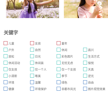
关键字
儿童
女孩
童年
户外
自然
休闲
高兴
放松
日光
彩色图片
生活方式
休闲活动
休闲装
无忧无虑
愉悦
仅女孩
仅一个人
仅一个女孩
天真
小清新
唯美
季节
逆光
环境
温馨
绿色
自由
健康
环境保护
非都市风光
图片视觉效果