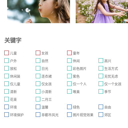
关键字
儿童
女孩
童年
户外
自然
休闲
高兴
放松
日光
彩色图片
生活方式
休闲装
连衣裙
紫色
无忧无虑
仅儿童
仅女孩
仅一个人
仅一个女孩
清新
小清新
唯美
季节
花束
二月兰
环境
温馨
绿色
自由
环境保护
非都市风光
图片视觉效果
郊区