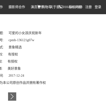
作
摄影师合作
演员合作
购物车
关于我们
010-64159988
版权问题
注册
登录
题: 可爱的小女孩庆祝新年
: cpmh-136121g07w
式: 景象精选
权: 有授权
: 有授权
: 美好景象
: 2017-12-24
为本公司原创作品并拥有著作权