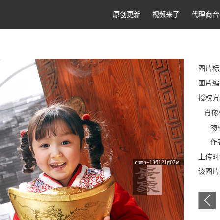
原创更新
视频来了
代理商合
图片标
图片编号
授权方
肖像
物权
作者
上传时间
该图片