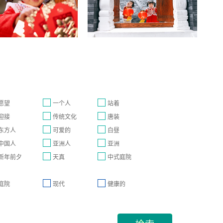
愿望
一个人
站着
迎接
传统文化
唐装
东方人
可爱的
白昼
中国人
亚洲人
亚洲
新年前夕
天真
中式庭院
庭院
现代
健康的