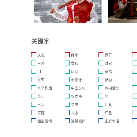
关键字
庆祝
拜年
春节
户外
女孩
财富
门
房屋
祝福
东亚
半身像
摄影
水平构图
中国文化
休闲活动
节日
仅女孩
笑
气氛
喜庆
儿童
家庭
衣服
红色
面部表情
温馨家园
家庭生活