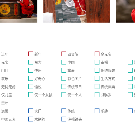
过年
新年
四合院
金元宝
元宝
东方
中国
幸福
门口
快乐
拿着
传统服装
欢乐
好奇心
彩色图片
生活方式
无忧无虑
愉悦
传统节日
传统庆典
仅儿童
仅一个女孩
仅一个人
5到6岁
童年
温馨
大门
传统
乐趣
中国元素
木制的
注视镜头