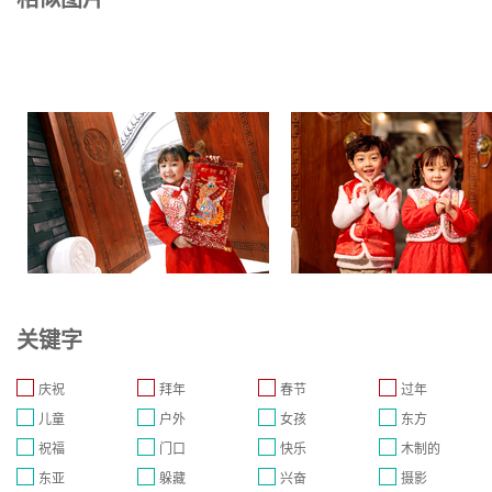
关键字
庆祝
拜年
春节
过年
儿童
户外
女孩
东方
祝福
门口
快乐
木制的
东亚
躲藏
兴奋
摄影