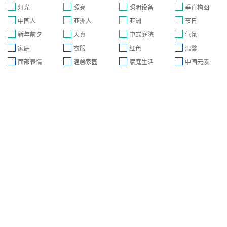
灯光
照亮
照明设备
垂直构图
中国人
亚洲人
亚洲
节日
新年前夕
天真
中式庭院
气氛
家庭
衣服
红色
温馨
面部表情
温馨家园
家庭生活
中国元素