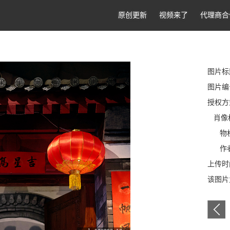
原创更新
视频来了
代理商合
图片标
图片编号
授权方
肖像
物权
作者
上传时间
该图片