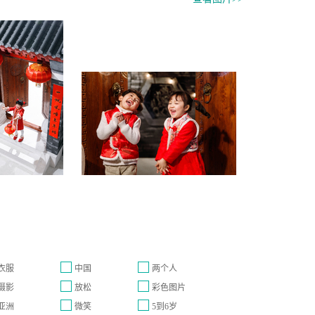
衣服
中国
两个人
摄影
放松
彩色图片
亚洲
微笑
5到6岁