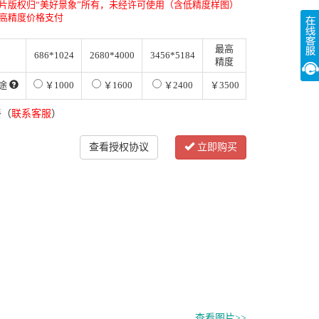
片版权归“美好景象”所有，未经许可使用（含低精度样图）
高精度价格支付
最高
686*1024
2680*4000
3456*5184
精度
途
￥1000
￥1600
￥2400
￥3500
餐（
联系客服
）
查看授权协议
立即购买
查看图片>>