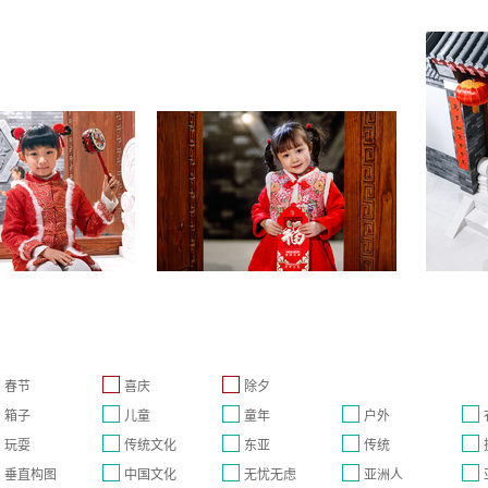
春节
喜庆
除夕
箱子
儿童
童年
户外
玩耍
传统文化
东亚
传统
垂直构图
中国文化
无忧无虑
亚洲人