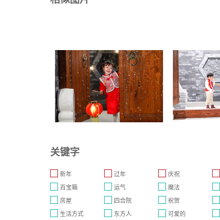
关键字
新年
过年
庆祝
百宝箱
运气
魔法
房屋
四合院
祝贺
生活方式
东方人
可爱的