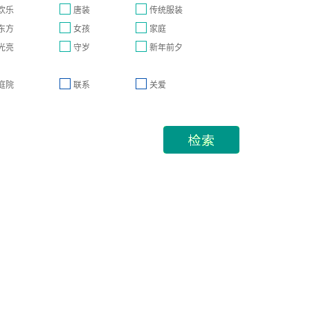
欢乐
唐装
传统服装
东方
女孩
家庭
光亮
守岁
新年前夕
庭院
联系
关爱