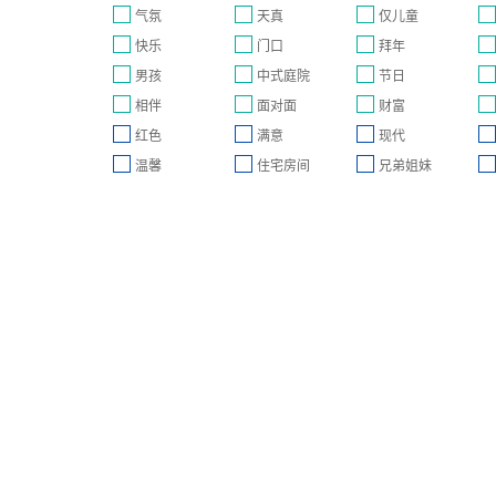
气氛
天真
仅儿童
快乐
门口
拜年
男孩
中式庭院
节日
相伴
面对面
财富
红色
满意
现代
温馨
住宅房间
兄弟姐妹