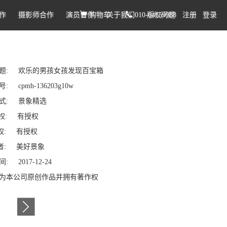
作
摄影师合作
演员合作
购物车
关于我们
010-64159988
版权问题
注册
登录
题: 欢乐的男孩女孩发现百宝箱
: cpmh-136203g10w
式: 景象精选
权: 有授权
: 有授权
: 美好景象
: 2017-12-24
为本公司原创作品并拥有著作权