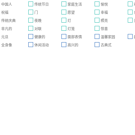
中国人
传统节日
家庭生活
愉悦
祝福
门
愿望
幸福
传统庆典
夜晚
灯
照亮
非凡的
对联
灯笼
惊喜
元旦
健康的
面部表情
温馨家园
全身像
休闲活动
高兴的
古典式