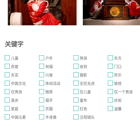
关键字
儿童
户外
男孩
东方
房屋
祝福
收到
门口
东亚
兴奋
摄影
欢乐
中国文化
休闲活动
无忧无虑
愉悦
仅男孩
微笑
仅儿童
仅一个男孩
喜庆
福字
童年
庆祝
家庭
衣服
红色
温馨
中国元素
半身像
注视镜头