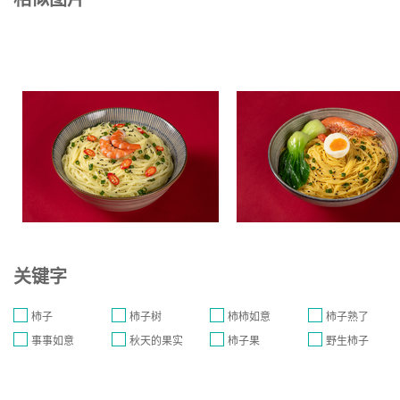
关键字
柿子
柿子树
柿柿如意
柿子熟了
事事如意
秋天的果实
柿子果
野生柿子