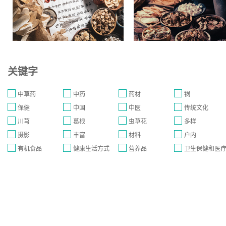
关键字
中草药
中药
药材
锅
保健
中国
中医
传统文化
川芎
葛根
虫草花
多样
摄影
丰富
材料
户内
有机食品
健康生活方式
营养品
卫生保健和医