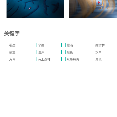
关键字
福建
宁德
霞浦
红树林
捕鱼
沼泽
绿色
水草
海鸟
海上森林
水墨丹青
景色