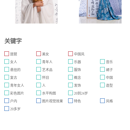
关键字
琵琶
美女
中国风
女人
青年人
乐器
音乐
悬挂的
艺术品
服饰
裙子
复古
怀旧
概念
中国
青年女人
人
发饰
造型
彩色图片
水平构图
20到24岁
户内
图片视觉效果
特色
风格
20多岁