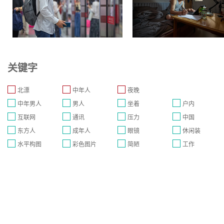
关键字
北漂
中年人
夜晚
中年男人
男人
坐着
户内
互联网
通讯
压力
中国
东方人
成年人
眼镜
休闲装
水平构图
彩色图片
简陋
工作